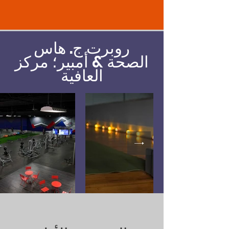
روبرت ج. هاس
الصحة & أمبير؛ مركز
العافية