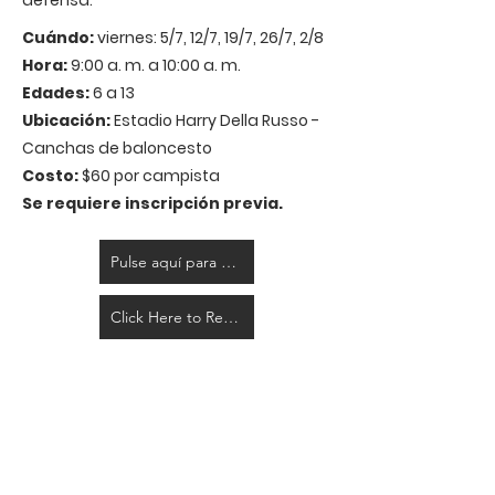
defensa.
Cuándo:
viernes: 5/7, 12/7, 19/7, 26/7, 2/8
Hora:
9:00 a. m. a 10:00 a. m.
Edades:
6 a 13
Ubicación:
Estadio Harry Della Russo -
Canchas de baloncesto
Costo:
$60 por campista
Se requiere inscripción previa.
Pulse aquí para registrarse
Click Here to Register Ages 10-13