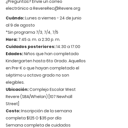
¿Preguntas? Envíe un correo
electrónico a
RevereRec@Revere.org
Cuándo:
Lunes a viernes - 24 de junio
al 9 de agosto
*Sin programa 7/3, 7/4, 7/5
Hora:
7:45 a. m. a 2:30 p. m.
Cuidados posteriores:
14:30 a 17:00
Edades:
Niños que han completado
Kindergarten hasta 6to Grado. Aquellos
en Pre-K o que hayan completado el
séptimo u octavo grado no son
elegibles.
Ubicación:
Complejo Escolar West
Revere (SBA/Whelan) [107 Newhall
Street]
Costo:
Inscripción de la semana
completa $125 O $35 por día
Semana completa de cuidados